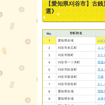
【愛知県刈谷市】古銭
選》
市町村名
No.
愛知県全域
バイ
1
刈谷市末広町
エコ
2
刈谷市桜町
おた
3
刈谷市一ツ木町
質屋
4
刈谷市松栄町
売る
5
刈谷市新栄町
万盛
6
刈谷市若松町
おし
7
愛知県全域
買取
8
愛知県全域
永寿
9