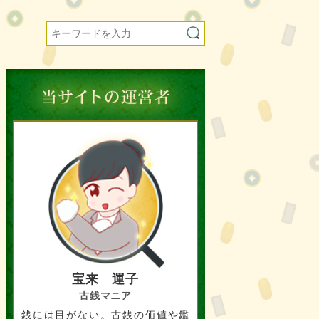
宝来 運子
古銭マニア
銭には目がない。古銭の価値や鑑