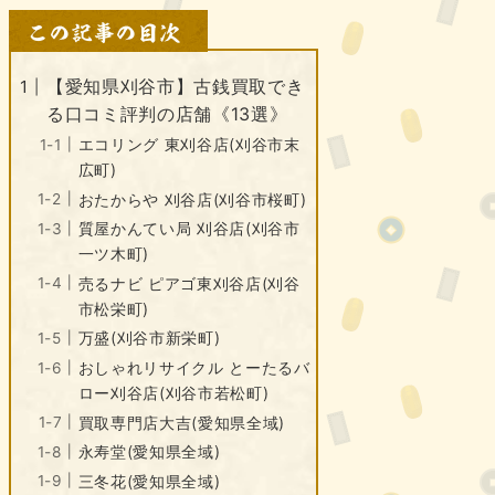
【愛知県刈谷市】古銭買取でき
る口コミ評判の店舗《13選》
エコリング 東刈谷店(刈谷市末
広町)
おたからや 刈谷店(刈谷市桜町)
質屋かんてい局 刈谷店(刈谷市
一ツ木町)
売るナビ ピアゴ東刈谷店(刈谷
市松栄町)
万盛(刈谷市新栄町)
おしゃれリサイクル とーたるバ
ロー刈谷店(刈谷市若松町)
買取専門店大吉(愛知県全域)
永寿堂(愛知県全域)
三冬花(愛知県全域)