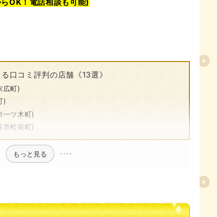
からOK！電話相談も可能)
る口コミ評判の店舗《13選》
末広町)
)
市一ツ木町)
谷市松栄町)
もっと見る