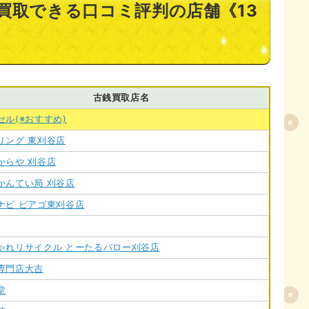
買取できる口コミ評判の店舗《13
古銭買取店名
セル(※おすすめ)
リング 東刈谷店
からや 刈谷店
かんてい局 刈谷店
ナビ ピアゴ東刈谷店
ゃれリサイクル とーたるバロー刈谷店
専門店大吉
堂