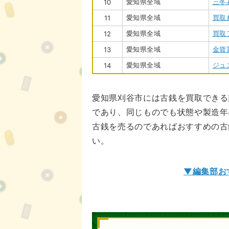
愛知県全域
三冬
10
愛知県全域
買取
11
愛知県全域
買取
12
愛知県全域
金貨
13
愛知県全域
ジュ
14
愛知県刈谷市には古銭を買取できる
であり、同じものでも状態や製造年
古銭を売るのであればおすすめの古
い。
▼編集部お