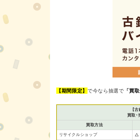
【期間限定】
で今なら抽選で
「買取
【古
買取･
買取方法
リサイクルショップ
△