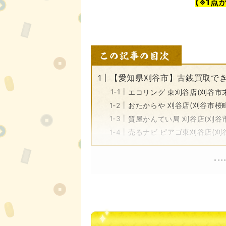
(※1点
【愛知県刈谷市】古銭買取でき
エコリング 東刈谷店(刈谷市
おたからや 刈谷店(刈谷市桜町
質屋かんてい局 刈谷店(刈谷
売るナビ ピアゴ東刈谷店(刈