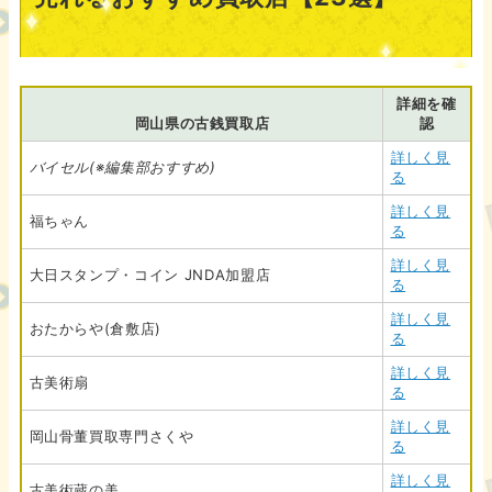
詳細を確
岡山県の古銭買取店
認
詳しく見
バイセル(※編集部おすすめ)
る
詳しく見
福ちゃん
る
詳しく見
大日スタンプ・コイン JNDA加盟店
る
詳しく見
おたからや(倉敷店)
る
詳しく見
古美術扇
る
詳しく見
岡山骨董買取専門さくや
る
詳しく見
古美術蔵の美