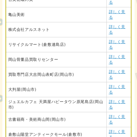
る
詳しく見
亀山美術
る
詳しく見
株式会社アルスネット
る
詳しく見
リサイクルマート(倉敷連島店)
る
詳しく見
岡山骨董品買取りセンター
る
詳しく見
買取専門店大吉岡山表町店(岡山市)
る
詳しく見
大判屋(岡山市)
る
ジュエルカフェ 天満屋ハピータウン原尾島店(岡山
詳しく見
市)
る
詳しく見
古書籍商・美術商山岡(岡山市)
る
詳しく見
倉敷山陽堂アンティークモール(倉敷市)