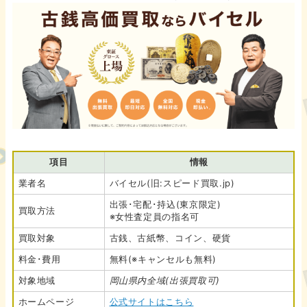
項目
情報
業者名
バイセル(旧:スピード買取.jp)
出張･宅配･持込(東京限定)
買取方法
※女性査定員の指名可
買取対象
古銭、古紙幣、コイン、硬貨
料金･費用
無料(※キャンセルも無料)
対象地域
岡山県内全域(出張買取可)
ホームページ
公式サイトはこちら