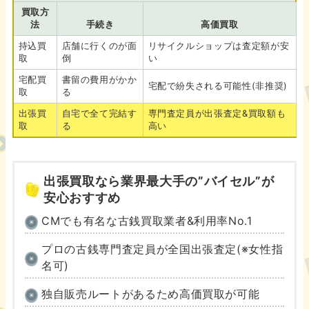
買取方
法
手続き
高価買取
持込買
店舗に行くのが面
リサイクルショップは査定額が安
取
倒
い
宅配買
書留の費用がかか
宅配で紛失される可能性(非推奨)
取
る
出張買
自宅で全て完結す
専門査定員が出張査定&買取額も
取
る
高い
出張買取なら業界最大手の”バイセル”が
安心おすすめ
CMでも有名な古銭買取業者&利用率No.1
プロの古銭専門査定員が全国出張査定(※女性指
名可)
独自販売ルートがあるため高価買取が可能