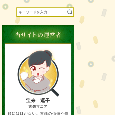
宝来 運子
古銭マニア
銭には目がない。古銭の価値や鑑