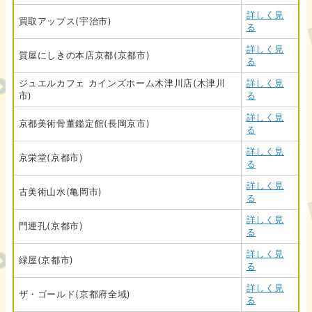
詳しく見
買取アップス(宇治市)
る
詳しく見
質屋にしきの本店京都(京都市)
る
ジュエルカフェ カインズホーム木津川店(木津川
詳しく見
市)
る
詳しく見
京都美術骨董鑑定館(長岡京市)
る
詳しく見
京栄堂(京都市)
る
詳しく見
古美術山水(亀岡市)
る
詳しく見
門運孔(京都市)
る
詳しく見
緑屋(京都市)
る
詳しく見
ザ・ゴールド(京都府全域)
る