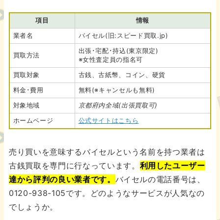
項目
情報
業者名
バイセル(旧:スピード買取.jp)
出張･宅配･持込(東京限定)
買取方法
※女性査定員の指名可
買取対象
古銭、古紙幣、コイン、硬貨
料金･費用
無料(※キャンセルも無料)
対象地域
京都府内全域(出張買取可)
ホームページ
公式サイトはこちら
売り買いを意味するバイセルという名前を持つ業者は
古銭買取を専門に行なっています。
利用したユーザー
達から評判の良い業者です。
バイセルの電話番号は、
0120-938-105です。どのようなサービスが人気なの
でしょうか。