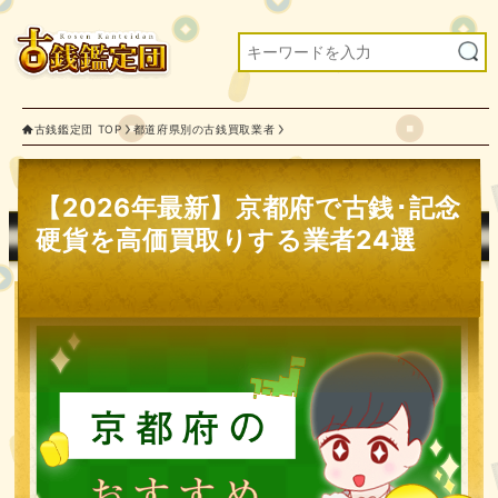
古銭鑑定団 TOP
都道府県別の古銭買取業者
【2026年最新】京都府で古銭･記念
硬貨を高価買取りする業者24選