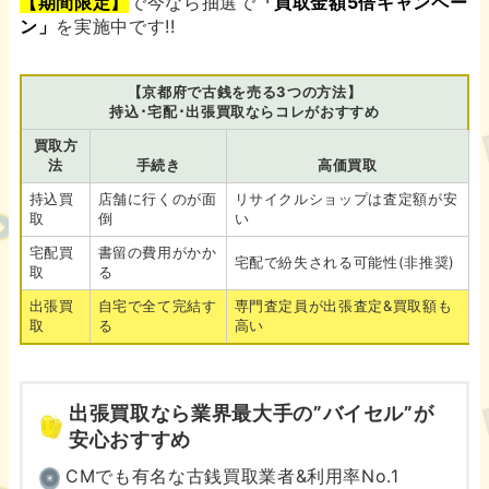
【期間限定】
で今なら抽選で
「買取金額5倍キャンペー
ン」
を実施中です!!
【京都府で古銭を売る3つの方法】
持込･宅配･出張買取ならコレがおすすめ
買取方
法
手続き
高価買取
持込買
店舗に行くのが面
リサイクルショップは査定額が安
取
倒
い
宅配買
書留の費用がかか
宅配で紛失される可能性(非推奨)
取
る
出張買
自宅で全て完結す
専門査定員が出張査定&買取額も
取
る
高い
出張買取なら業界最大手の”バイセル”が
安心おすすめ
CMでも有名な古銭買取業者&利用率No.1