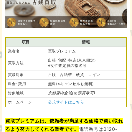
項目
情報
業者名
買取プレミアム
出張･宅配･持込(東京限定)
買取方法
※女性査定員の指名可
買取対象
古銭、古紙幣、硬貨、コイン
料金･費用
無料(※キャンセルも無料)
対象地域
京都府内全域(出張買取可)
ホームページ
公式サイトはこちら
買取プレミアムは、依頼者が満足する価格で買い取れ
るよう努力してくれる業者です。
電話番号は0120-