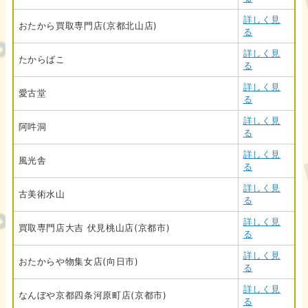
詳しく見
おたから買取専門店(京都北山店)
る
詳しく見
たからばこ
る
詳しく見
愛古堂
る
詳しく見
阿吽洞
る
詳しく見
風光舎
る
詳しく見
古美術水山
る
詳しく見
買取専門店大吉 伏見桃山店(京都市)
る
詳しく見
おたからや物集女店(向日市)
る
詳しく見
なんぼや京都四条河原町店(京都市)
る