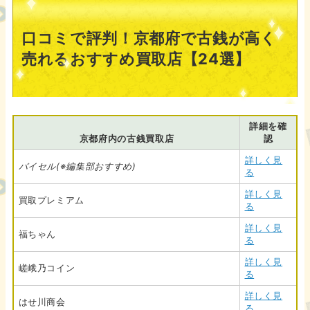
口コミで評判！京都府で古銭が高く
売れるおすすめ買取店【24選】
詳細を確
京都府内の古銭買取店
認
詳しく見
バイセル(※編集部おすすめ)
る
詳しく見
買取プレミアム
る
詳しく見
福ちゃん
る
詳しく見
嵯峨乃コイン
る
詳しく見
はせ川商会
る