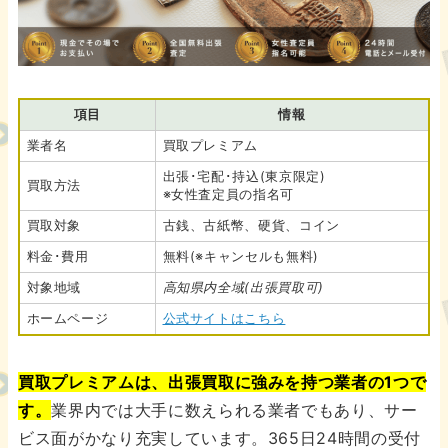
項目
情報
業者名
買取プレミアム
出張･宅配･持込(東京限定)
買取方法
※女性査定員の指名可
買取対象
古銭、古紙幣、硬貨、コイン
料金･費用
無料(※キャンセルも無料)
対象地域
高知県内全域(出張買取可)
ホームページ
公式サイトはこちら
買取プレミアムは、出張買取に強みを持つ業者の1つで
す。
業界内では大手に数えられる業者でもあり、サー
ビス面がかなり充実しています。365日24時間の受付