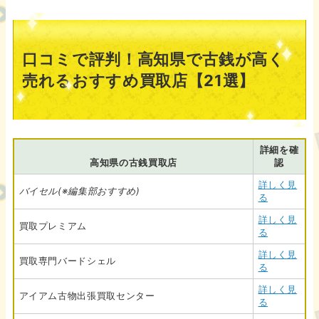
口コミで評判！高知県で古銭が高く
売れるおすすめ買取店【21選】
詳細を確
高知県の古銭買取店
認
詳しく見
バイセル(※編集部おすすめ)
る
詳しく見
買取プレミアム
る
詳しく見
買取専門バードシェル
る
詳しく見
アイアム古物出張買取センター
る