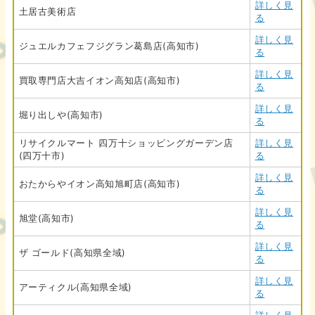
詳しく見
土居古美術店
る
詳しく見
ジュエルカフェフジグラン葛島店(高知市)
る
詳しく見
買取専門店大吉イオン高知店(高知市)
る
詳しく見
堀り出しや(高知市)
る
リサイクルマート 四万十ショッピングガーデン店
詳しく見
(四万十市)
る
詳しく見
おたからやイオン高知旭町店(高知市)
る
詳しく見
旭堂(高知市)
る
詳しく見
ザ ゴールド(高知県全域)
る
詳しく見
アーティクル(高知県全域)
る