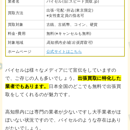
業者名
バイセル(旧:スピード買取.jp)
出張･宅配･持込(東京限定)
買取方法
※女性査定員の指名可
買取対象
古銭、古紙幣、コイン、硬貨
料金･費用
無料(※キャンセルも無料)
対象地域
高知県内全域(出張買取可)
ホームページ
公式サイトはこちら
バイセルは様々なメディアにて宣伝をしていますの
で、ご存じの人も多いでしょう。
出張買取に特化した
業者でもあります。
日本全国のどこでも無料で出張買
取をしてくれるのが魅力です。
高知県内には専門の業者が少ないですし大手業者がほ
ぼいない状況ですので、バイセルのような存在はあり
がたいでしょう。