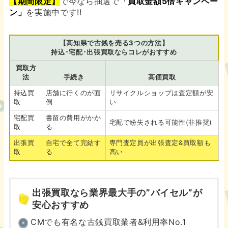
【期間限定】
で今なら抽選で
「買取金額5倍キャンペー
ン」
を実施中です!!
【高知県で古銭を売る3つの方法】
持込･宅配･出張買取ならコレがおすすめ
買取方
法
手続き
高価買取
持込買
店舗に行くのが面
リサイクルショップは査定額が安
取
倒
い
宅配買
書留の費用がかか
宅配で紛失される可能性(非推奨)
取
る
出張買
自宅で全て完結す
専門査定員が出張査定&買取額も
取
る
高い
出張買取なら業界最大手の”バイセル”が
安心おすすめ
CMでも有名な古銭買取業者&利用率No.1