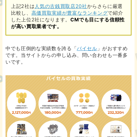
上記2社は
人気の古銭買取店20社
からさらに厳選
比較し、
高価買取実績が豊富なランキング
で紹介
した上位2社になります。
CMでも目にする信頼性
が高い買取業者です。
中でも圧倒的な実績数を誇る「
バイセル
」がおすすめ
です。当サイトからの申し込み、問い合わせも一番多
いです。