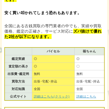
安く買い叩かれてしまう恐れもあります。
全国にある古銭買取の専門業者の中でも、実績や買取
価格、鑑定の正確さ、サービス対応に
ズバ抜けて優れ
た2社が以下になります。
バイセル
福ちゃん
鑑定実績
◎
◎
査定額の高さ
◎
〇
出張費･鑑定料
無料
無料
買取方法
出張･宅配･持込
出張･宅配･持込
対応知識
全国
全国
公式サイト
詳細はこちら(クリック)
詳細はこちら