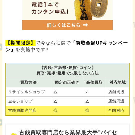
【期間限定】
で今なら抽選で
「買取金額UPキャンペー
ン」
を実施中です!!
【古銭･古紙幣･硬貨･コイン】
買取･売却･鑑定で失敗しない方法
買取方法
鑑定の正確さ
高価買取
対応地域
リサイクルショップ
店舗周辺
△
×
金券ショップ
店舗周辺
△
△
古銭買取専門店
◎
◎
全国対応
古銭買取専門店なら業界最大手”バイセ