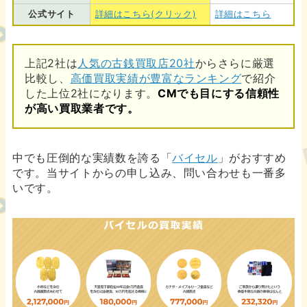
公式サイト
詳細はこちら(クリック)
詳細はこちら
上記2社は
人気の古銭買取店20社
からさらに厳選
比較し、
高価買取実績が豊富なランキング
で紹介
した上位2社になります。
CMでも目にする信頼性
が高い買取業者です。
中でも圧倒的な実績数を誇る「
バイセル
」がおすすめ
です。当サイトからの申し込み、問い合わせも一番多
いです。