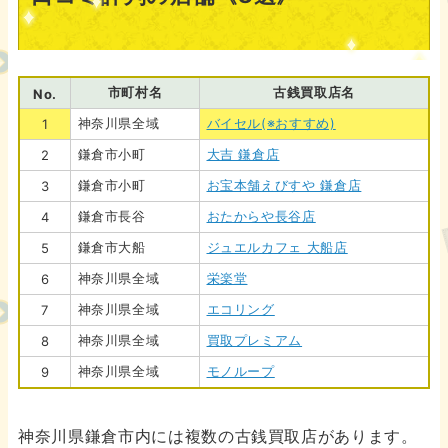
市町村名
古銭買取店名
No.
神奈川県全域
バイセル(※おすすめ)
1
鎌倉市小町
大吉 鎌倉店
2
鎌倉市小町
お宝本舗えびすや 鎌倉店
3
鎌倉市長谷
おたからや長谷店
4
鎌倉市大船
ジュエルカフェ 大船店
5
神奈川県全域
栄楽堂
6
神奈川県全域
エコリング
7
神奈川県全域
買取プレミアム
8
神奈川県全域
モノループ
9
神奈川県鎌倉市内には複数の古銭買取店があります。