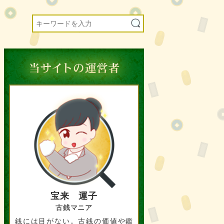
宝来 運子
古銭マニア
銭には目がない。古銭の価値や鑑