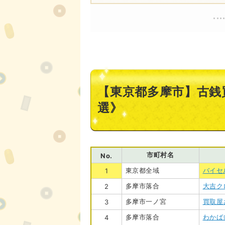
【東京都多摩市】古銭
選》
市町村名
No.
東京都全域
バイセ
1
多摩市落合
大吉ク
2
多摩市一ノ宮
買取屋
3
多摩市落合
わかば
4