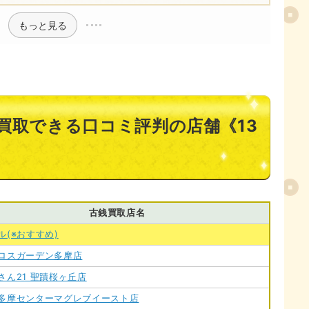
もっと見る
買取できる口コミ評判の店舗《13
古銭買取店名
ル(※おすすめ)
ロスガーデン多摩店
さん21 聖蹟桜ヶ丘店
多摩センターマグレブイースト店