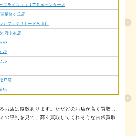
ープライスココリア多摩センター店
目次
 聖蹟桜ヶ丘店
ルカフェグリナード永山店
や 府中本店
らや
すび
ヒル
T松戸店
美術
るお店は復数あります。ただどのお店が高く買取し
ミの評判を見て、高く買取してくれそうな古銭買取