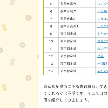
多摩市落合
ワンダ
5
多摩市関戸
大黒屋
6
多摩市永山
ジュエ
7
府中市宮西町
いまで
8
東京都全域
おたか
9
東京都全域
買取む
10
東京都全域
金のア
11
東京都全域
呂芸
12
東京都全域
K-NE
13
東京都全域
みたか
14
東京都多摩市にある古銭買取ができ
てくれるかは不明です。そこで口コ
店を紹介してみましょう。