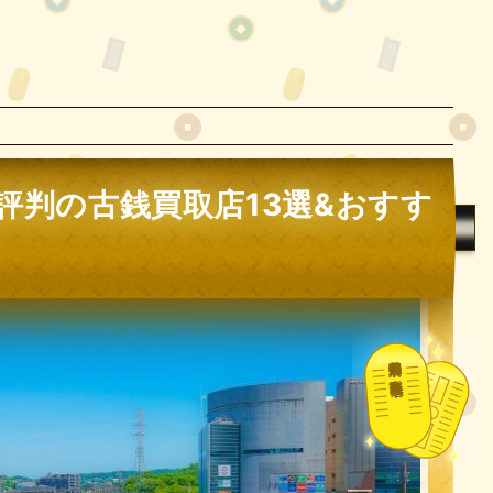
評判の古銭買取店13選&おすす
都道府県別の古銭買取業者