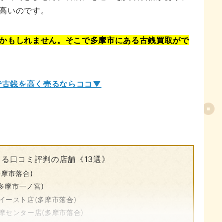
高いのです。
かもしれません。そこで多摩市にある古銭買取がで
で古銭を高く売るならココ▼
る口コミ評判の店舗《13選》
摩市落合)
多摩市一ノ宮)
イースト店(多摩市落合)
摩センター店(多摩市落合)