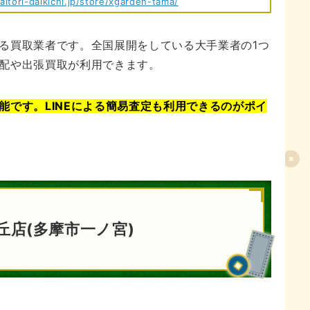
itori-daikichi.jp/store/xgarden-tama/
る買取業者です。全国展開をしている大手業者の1つ
配や出張買取が利用できます。
能です。LINEによる簡易査定も利用できるのがポイ
丘店(多摩市一ノ宮)