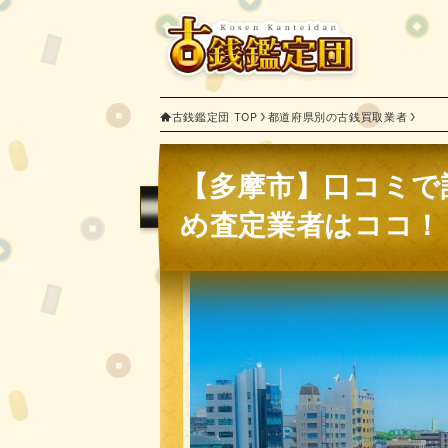
古銭鑑定団 TOP
都道府県別の古銭買取業者
【多摩市】口コミで
め査定業者はココ！