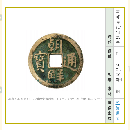
室
町
時
代/
14
時
25
代
年
価
D
値
50
0～
相
99
場
9円
素
銅
材
写真：本館撮影、九州歴史資料館 飛び出すむかしの宝物 解説シート
画
朝
像
鮮
出
通
典
宝