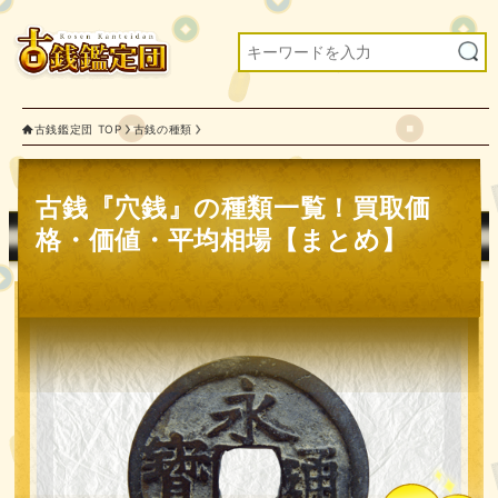
古銭鑑定団 TOP
古銭の種類
古銭『穴銭』の種類一覧！買取価
格・価値・平均相場【まとめ】