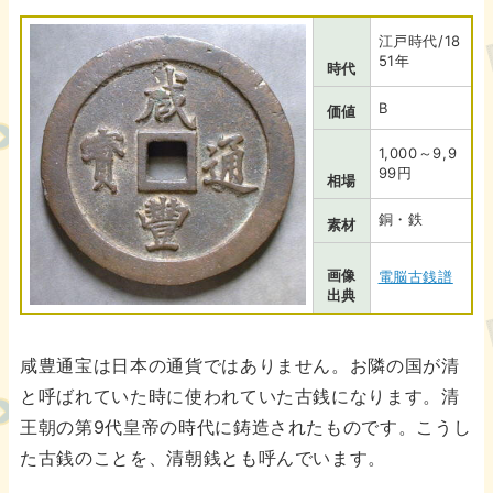
江戸時代/18
51年
時代
B
価値
1,000～9,9
99円
相場
銅・鉄
素材
画像
電脳古銭譜
出典
咸豊通宝は日本の通貨ではありません。お隣の国が清
と呼ばれていた時に使われていた古銭になります。清
王朝の第9代皇帝の時代に鋳造されたものです。こうし
た古銭のことを、清朝銭とも呼んでいます。