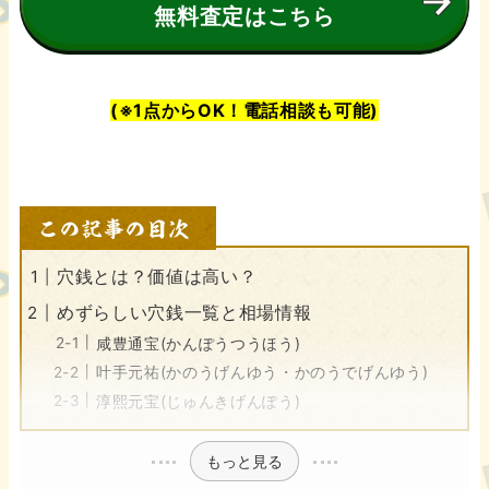
無料査定はこちら
(※1点からOK！電話相談も可能)
穴銭とは？価値は高い？
めずらしい穴銭一覧と相場情報
咸豊通宝(かんぽうつうほう)
叶手元祐(かのうげんゆう・かのうでげんゆう)
淳熙元宝(じゅんきげんぽう)
もっと見る