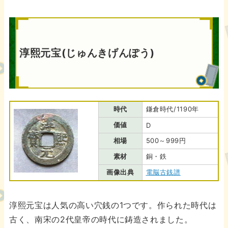
淳熙元宝(じゅんきげんぽう)
時代
鎌倉時代/1190年
価値
D
相場
500～999円
素材
銅・鉄
画像出典
電脳古銭譜
淳熙元宝は人気の高い穴銭の1つです。作られた時代は
古く、南宋の2代皇帝の時代に鋳造されました。