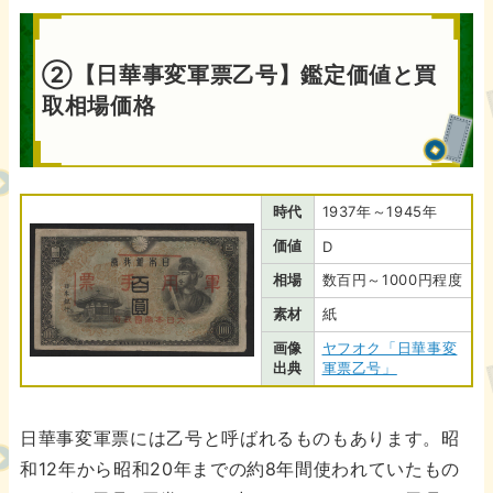
②【日華事変軍票乙号】鑑定価値と買
取相場価格
時代
1937年～1945年
価値
D
相場
数百円～1000円程度
素材
紙
画像
ヤフオク「日華事変
出典
軍票乙号」
日華事変軍票には乙号と呼ばれるものもあります。昭
和12年から昭和20年までの約8年間使われていたもの