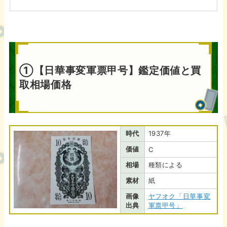
①【日華事変軍票甲号】鑑定価値と買
取相場価格
時代
1937年
価値
C
相場
種類による
素材
紙
画像
ヤフオク「日華事変
出典
軍票甲号」