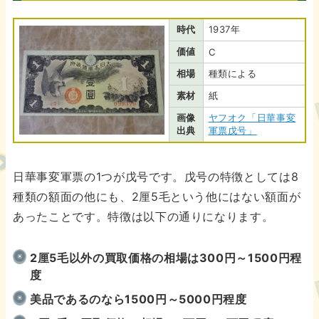
時代
1937年
価値
C
相場
種類による
素材
紙
画像
ヤフオク「日華事変
出典
軍票戊号」
日華事変軍票の1つが戊号です。戊号の特徴としては8
種類の額面の他にも、2厘5毛という他にはない額面が
あったことです。特徴は以下の通りになります。
2厘5毛以外の買取価格の相場は300円～1500円程
度
美品であるのなら1500円～5000円程度