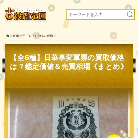
古銭鑑定団 TOP
古銭の種類
【全6種】日華事変軍票の買取価格
は？鑑定価値＆売買相場《まとめ》