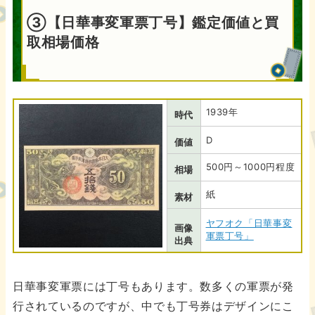
③【日華事変軍票丁号】鑑定価値と買
取相場価格
1939年
時代
D
価値
500円～1000円程度
相場
紙
素材
ヤフオク「日華事変
画像
軍票丁号」
出典
日華事変軍票には丁号もあります。数多くの軍票が発
行されているのですが、中でも丁号券はデザインにこ