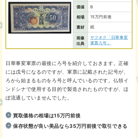
価値
B
15万円前後
相場
紙
素材
ヤフオク「日華事変
画像
軍票ろ号」
出典
日華事変軍票の最後にろ号を紹介しておきます。正確
には戊号になるのですが、軍票に記載された記号が、
ろから始まるものをろ号と呼んでいるのです。仏領イ
ンドシナで使用する目的で製造されたものですが、ほ
ぼ流通していませんでした。
買取価格の相場は15万円前後
保存状態が良い美品なら35万円前後で取引できる