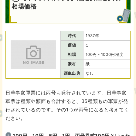
相場価格
時代
1937年
価値
C
相場
100円～1000円程度
素材
紙
画像出典
なし
日華事変軍票には丙号も発行されています。日華事変
軍票は種類や額面も合計すると、35種類もの軍票が発
行されているのです。その1つが丙号になると考えてく
ださい。
100円、10円、5円、1円、丙号異式100円といった