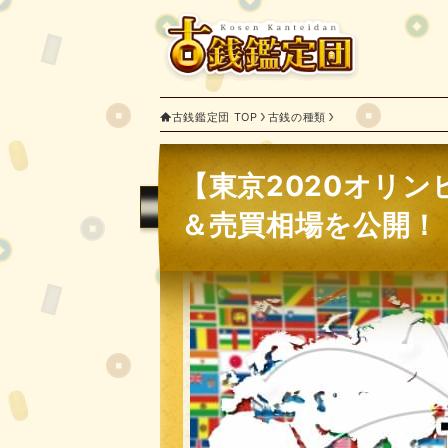
古銭鑑定団 TOP
古銭の種類
【東京2020オリ
＆売買相場を公開！