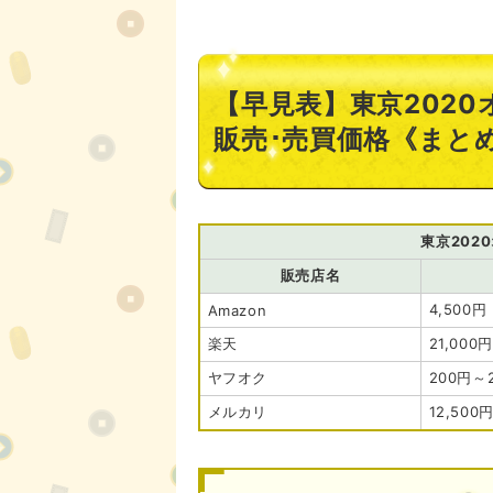
【早見表】東京202
販売･売買価格《まと
東京202
販売店名
4,500円
Amazon
楽天
21,000
ヤフオク
200円～2
メルカリ
12,500