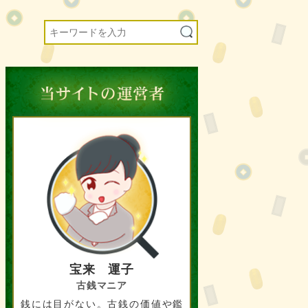
宝来 運子
古銭マニア
銭には目がない。古銭の価値や鑑