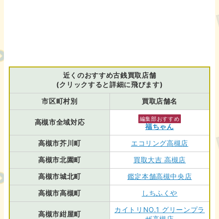
近くのおすすめ古銭買取店舗
(クリックすると詳細に飛びます)
市区町村別
買取店舗名
編集部おすすめ
高槻市全域対応
福ちゃん
高槻市芥川町
エコリング高槻店
高槻市北園町
買取大吉 高槻店
高槻市城北町
鑑定本舗高槻中央店
高槻市高槻町
しちふくや
カイトリNO.1 グリーンプラ
高槻市紺屋町
ザ高槻店