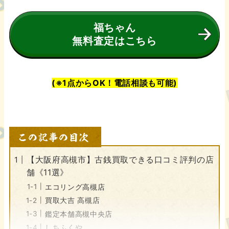
福ちゃん
無料査定はこちら
(※1点からOK！電話相談も可能)
【大阪府高槻市】古銭買取できる口コミ評判の店
舗《11選》
エコリング高槻店
買取大吉 高槻店
鑑定本舗高槻中央店
しちふくや