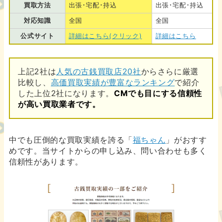
買取方法
出張･宅配･持込
出張･宅配･持込
対応知識
全国
全国
公式サイト
詳細はこちら(クリック)
詳細はこちら
上記2社は
人気の古銭買取店20社
からさらに厳選
比較し、
高価買取実績が豊富なランキング
で紹介
した上位2社になります。
CMでも目にする信頼性
が高い買取業者です。
中でも圧倒的な買取実績を誇る「
福ちゃん
」がおすす
めです。当サイトからの申し込み、問い合わせも多く
信頼性があります。