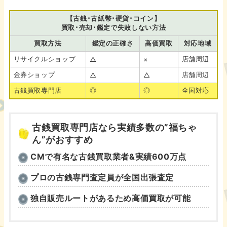
【古銭･古紙幣･硬貨･コイン】
買取･売却･鑑定で失敗しない方法
買取方法
鑑定の正確さ
高価買取
対応地域
リサイクルショップ
店舗周辺
△
×
金券ショップ
店舗周辺
△
△
古銭買取専門店
◎
◎
全国対応
古銭買取専門店なら実績多数の”福ちゃ
ん”がおすすめ
CMで有名な古銭買取業者&実績600万点
プロの古銭専門査定員が全国出張査定
独自販売ルートがあるため高価買取が可能