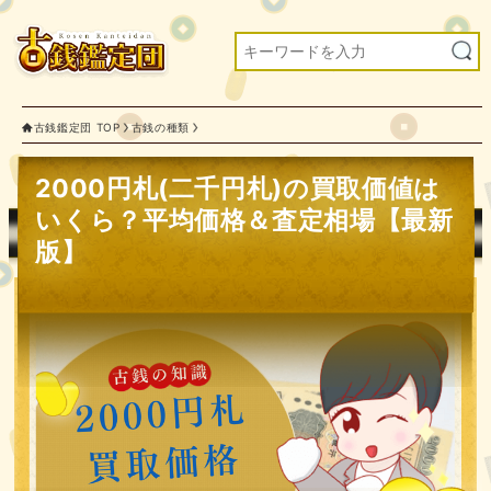
古銭鑑定団 TOP
古銭の種類
2000円札(二千円札)の買取価値は
いくら？平均価格＆査定相場【最新
版】