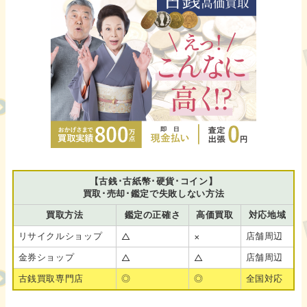
【古銭･古紙幣･硬貨･コイン】
買取･売却･鑑定で失敗しない方法
買取方法
鑑定の正確さ
高価買取
対応地域
リサイクルショップ
店舗周辺
△
×
金券ショップ
店舗周辺
△
△
古銭買取専門店
◎
◎
全国対応