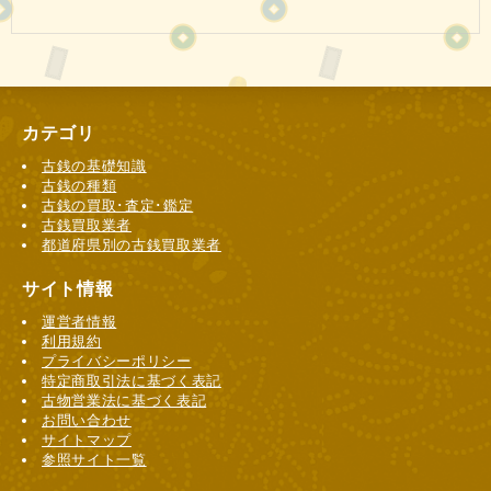
カテゴリ
古銭の基礎知識
古銭の種類
古銭の買取･査定･鑑定
古銭買取業者
都道府県別の古銭買取業者
サイト情報
運営者情報
利用規約
プライバシーポリシー
特定商取引法に基づく表記
古物営業法に基づく表記
お問い合わせ
サイトマップ
参照サイト一覧