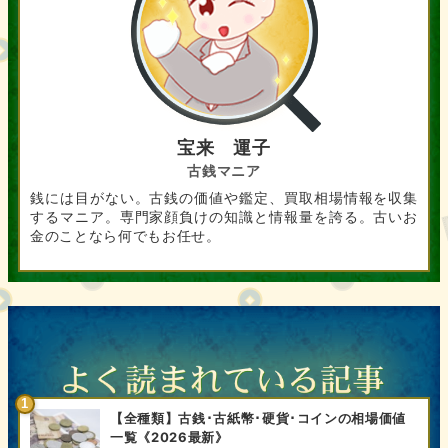
宝来 運子
古銭マニア
銭には目がない。古銭の価値や鑑定、買取相場情報を収集
するマニア。専門家顔負けの知識と情報量を誇る。古いお
金のことなら何でもお任せ。
【全種類】古銭･古紙幣･硬貨･コインの相場価値
一覧《2026最新》