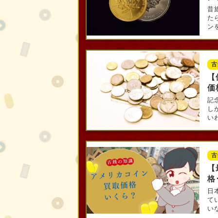
昔
た
ンを
古
【
価
記
し
いわ
古
【
格
日
て
いな