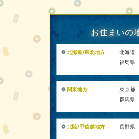
お住まいの
北海道/東北地方
北海道
福島県
関東地方
東京都
群馬県
北陸/甲信越地方
長野県