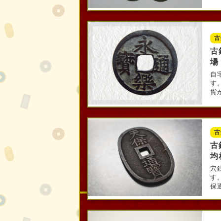
古
古
場
自
す
貨が
古
古
均
穴
す
保通