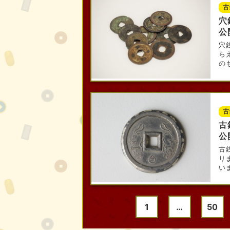
古
穴
公
穴
ら
のも
古
古
公
古
り
いま
1
…
50