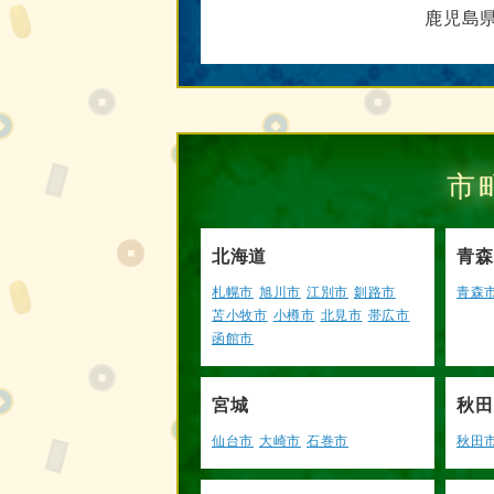
鹿児島
市
北海道
青森
札幌市
旭川市
江別市
釧路市
青森
苫小牧市
小樽市
北見市
帯広市
函館市
宮城
秋田
仙台市
大崎市
石巻市
秋田