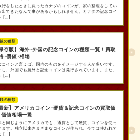
旅行をしたときに買ったカナダのコインが、家の整理をしてい
ら出てきたなんて事があるかもしれません。カナダの記念コイ
 […]
銭の種類
人気記事
保存版】海外･外国の記念コインの種類一覧！買取
格･価値･相場
念コインと言えば、国内のものをイメージする人が多いです。
かし、外国でも意外と記念コインは発行されています。また、
 […]
銭の種類
最新】アメリカコイン･硬貨＆記念コインの買取価
･価値相場一覧
本と同じようにアメリカでも、通貨として硬貨、コインを使っ
います。独立以来さまざまなコインが作られ、今では使われて
 […]