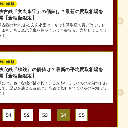
銭の種類
銭古銭『文久永宝』の価値は？最新の買取相場を
開【全種類鑑定】
銭古銭の1つである文久永宝は、今でも買取店で買い取っても
えます。もし文久永宝を持っていて不要なら、売却してしまう
 […]
銭の種類
銭穴銭『絵銭』の価値は？最新の平均買取相場を
開【全種類鑑定】
銭には、色々な絵が描かれているかわいらしいものが幾つもあ
ます。歴史を感じる古銭は、高値で取引されているのを知って
 […]
51
52
53
54
55