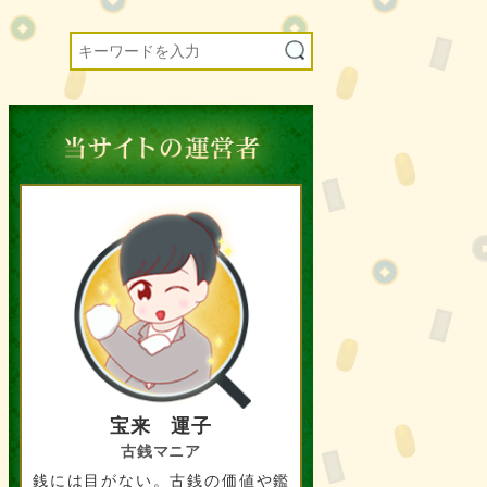
宝来 運子
古銭マニア
銭には目がない。古銭の価値や鑑