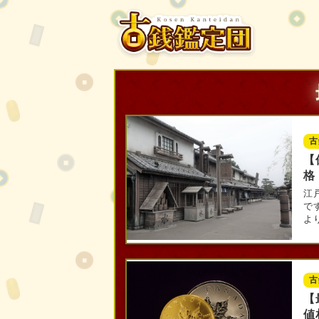
古
【
格
江
で
より
古
【
値