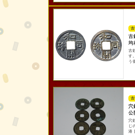
古
古
均
古
す
う価
古
穴
公
穴
じ
港 