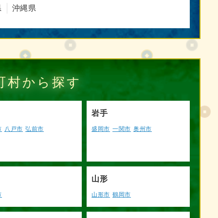
県
沖縄県
町村から探す
岩手
市
八戸市
弘前市
盛岡市
一関市
奥州市
山形
市
山形市
鶴岡市