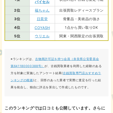
バイセル
2位
福ちゃん
出張買取レディースプラン
3位
日晃堂
骨董品・美術品の強さ
4位
1点から買い取りOK
COYASH
5位
ウリエル
関東・関西限定の出張買取
※ランキングは、
古物商許可証を持つ会員（奈良県公安委員会
第641180000388号）
が、古銭買取業者を利用した経験のある
方を対象に実施したアンケート結果(
古銭買取専門店おすすめラ
ンキングの根拠
)と、回答のあった業者で実際に査定を行った結
果を統合し、独自に評点を算出して作成したものです。
このランキングでは口コミも公開しています。さらに