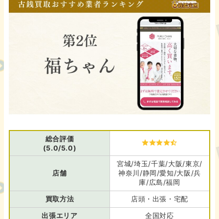
総合評価
(5.0/5.0)
宮城/埼玉/千葉/大阪/東京/
店舗
神奈川/静岡/愛知/大阪/兵
庫/広島/福岡
買取方法
店頭・出張・宅配
出張エリア
全国対応