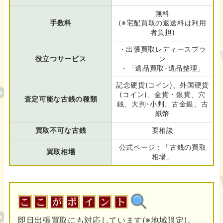
無料
手数料
(※宅配買取の返送料は利用
者負担)
・出張買取レディースプラ
役立つサービス
ン
・「遺品買取･遺品整理」
記念硬貨(コイン)、外国硬貨
(コイン)、金貨・銀貨、穴
査定可能な古銭の種類
銭、大判･小判、古金銀、古
紙幣
買取不可な古銭
要相談
公式ページ：「古銭の買取
買取相場
相場」
即日出張買取にも対応しています(※地域限定)。