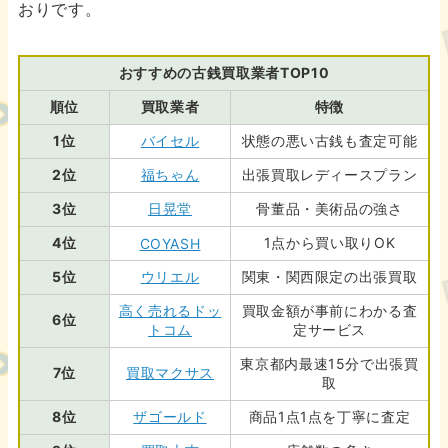
おりです。
おすすめの古銭買取業者TOP10
順位
買取業者
特徴
1位
バイセル
状態の悪い古銭も査定可能
2位
福ちゃん
出張買取レディースプラン
3位
日晃堂
骨董品・美術品の強さ
4位
1点から買い取りOK
COYASH
5位
ウリエル
関東・関西限定の出張買取
高く売れるドッ
買取金額が事前にわかる査
6位
トコム
定サービス
東京都内最速15分で出張買
7位
買取マクサス
取
8位
ザゴールド
商品1点1点を丁寧に査定