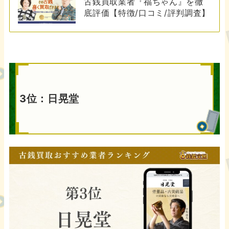
古銭買取業者『福ちゃん』を徹
底評価【特徴/口コミ/評判調査】
3位：日晃堂